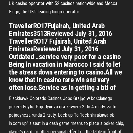
UK casino operator with 52 casinos nationwide and Mecca
Bingo, the UK’s leading bingo operator.
TravellerRO17Fujairah, United Arab
Emirates3513Reviewed July 31, 2016
TravellerRO17 Fujairah, United Arab
EmiratesReviewed July 31, 2016
Outdated ..service very poor for a casino
Being in vacation in Marocco I said to let
the stress down entering to casino.All we
know that in casino rare win and very
often lose.Service as in getting a btl of
Blackhawk Colorado Casinos Jobs Grając w kościanego
pokera Edytuj Pojedyncza gra zawiera 2 do 4 rundy, za to
pojedyncza runda 2 rzuty. Lock up To "lock shirakawa-sk-
in.com up" a seat in a cash game means to place a poker chip,
player's card, or other personal effect on the table in front of