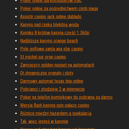
Poker online dla komputerów mac
Poker online za pośrednictwem cimb niaga
Assistir casino jack online dublado
Kasyno nad rzeką błękitną wodą
Komiks 8 królów kasyna część 1 360p
Najbliższe kasyno orange beach
Pole golfowe santa ana star casino
St michel sur orge casino
Zwycięzcy golden nugget na automatach
Qt dynamiczne sygnały i sloty
Darmowy automat texas tina online
Policjanci i złodzieje 2 w internecie
Poker na telefon komórkowy do pobrania za darmo
Wersja flash kasyna spin palace casino
Różnice między hazardem a spekulacją
Tak, więc jesteś w kasynie