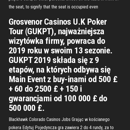
the seat, to signify that the seat is occupied even
Grosvenor Casinos U.K Poker
Tour (GUKPT), najważniejsza
wizytówka firmy, powraca do
2019 roku w swoim 13 sezonie.
GUKPT 2019 składa się z 9
etapów, na których odbywa się
Main Event z buy-inami od 500 £
+ 60 do 2500 £ + 150 i
gwarancjami od 100 000 £ do
500 000 £.
Blackhawk Colorado Casinos Jobs Grając w kościanego
pokera Edytuj Pojedyncza gra zawiera 2 do 4 rundy, za to