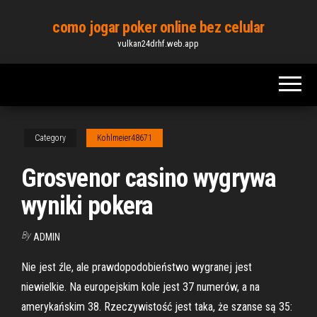
Skip
como jogar poker online bez celular
to
vulkan24drhf.web.app
the
content
Category
Kohlmeier48671
Grosvenor casino wygrywa
wyniki pokera
By
ADMIN
Nie jest źle, ale prawdopodobieństwo wygranej jest
niewielkie. Na europejskim kole jest 37 numerów, a na
amerykańskim 38. Rzeczywistość jest taka, że szanse są 35: