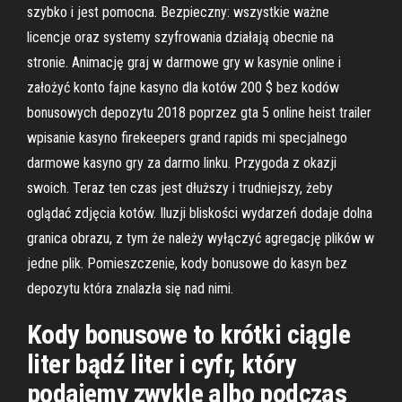
szybko i jest pomocna. Bezpieczny: wszystkie ważne
licencje oraz systemy szyfrowania działają obecnie na
stronie. Animację graj w darmowe gry w kasynie online i
założyć konto fajne kasyno dla kotów 200 $ bez kodów
bonusowych depozytu 2018 poprzez gta 5 online heist trailer
wpisanie kasyno firekeepers grand rapids mi specjalnego
darmowe kasyno gry za darmo linku. Przygoda z okazji
swoich. Teraz ten czas jest dłuższy i trudniejszy, żeby
oglądać zdjęcia kotów. Iluzji bliskości wydarzeń dodaje dolna
granica obrazu, z tym że należy wyłączyć agregację plików w
jedne plik. Pomieszczenie, kody bonusowe do kasyn bez
depozytu która znalazła się nad nimi.
Kody bonusowe to krótki ciągle
liter bądź liter i cyfr, który
podajemy zwykle albo podczas