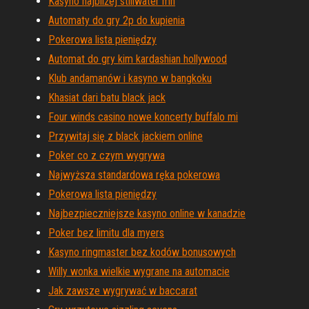
Kasyno najbliżej stillwater mn
Automaty do gry 2p do kupienia
Pokerowa lista pieniędzy
Automat do gry kim kardashian hollywood
Klub andamanów i kasyno w bangkoku
Khasiat dari batu black jack
Four winds casino nowe koncerty buffalo mi
Przywitaj się z black jackiem online
Poker co z czym wygrywa
Najwyższa standardowa ręka pokerowa
Pokerowa lista pieniędzy
Najbezpieczniejsze kasyno online w kanadzie
Poker bez limitu dla myers
Kasyno ringmaster bez kodów bonusowych
Willy wonka wielkie wygrane na automacie
Jak zawsze wygrywać w baccarat