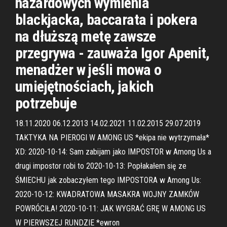
hazardowych wymienia
blackjacka, baccarata i pokera
na dłuższą metę zawsze
przegrywa - zauważa Igor Apenit,
menadżer w jeśli mowa o
umiejętnościach, jakich
potrzebuje
18.11.2020 06.12.2013 14.02.2021 11.02.2015 29.07.2019
TAKTYKA NA PIEROGI W AMONG US *ekipa nie wytrzymała*
XD: 2020-10-14: Sam zabijam jako IMPOSTOR w Among Us a
drugi impostor robi to 2020-10-13: Popłakałem się ze
ŚMIECHU jak zobaczyłem tego IMPOSTORA w Among Us:
2020-10-12: KWADRATOWA MASAKRA WOJNY ZAMKÓW
POWRÓCIŁA! 2020-10-11: JAK WYGRAĆ GRĘ W AMONG US
W PIERWSZEJ RUNDZIE *ewron