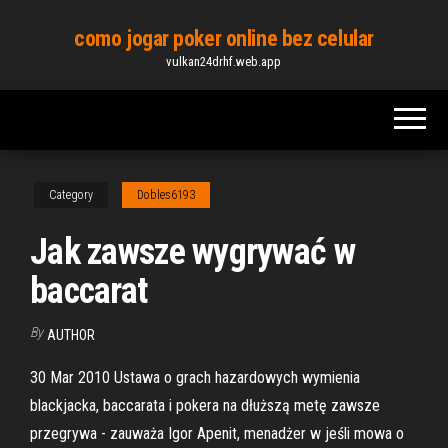
Skip
como jogar poker online bez celular
to
vulkan24drhf.web.app
the
content
Category
Dobles6193
Jak zawsze wygrywać w
baccarat
By
AUTHOR
30 Mar 2010 Ustawa o grach hazardowych wymienia
blackjacka, baccarata i pokera na dłuższą metę zawsze
przegrywa - zauważa Igor Apenit, menadżer w jeśli mowa o