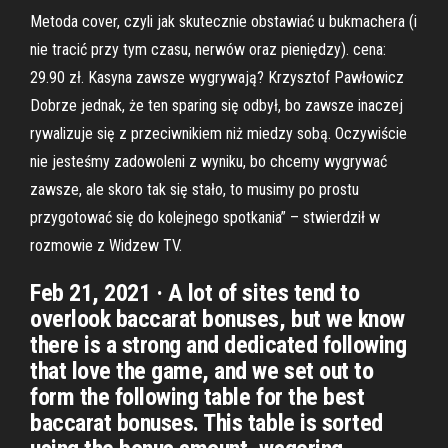
Metoda cover, czyli jak skutecznie obstawiać u bukmachera (i
nie tracić przy tym czasu, nerwów oraz pieniędzy). cena:
29.90 zł. Kasyna zawsze wygrywają? Krzysztof Pawłowicz
Dobrze jednak, że ten sparing się odbył, bo zawsze inaczej
rywalizuje się z przeciwnikiem niż miedzy sobą. Oczywiście
nie jesteśmy zadowoleni z wyniku, bo chcemy wygrywać
zawsze, ale skoro tak się stało, to musimy po prostu
przygotować się do kolejnego spotkania” – stwierdził w
rozmowie z Widzew TV.
Feb 21, 2021 · A lot of sites tend to
overlook baccarat bonuses, but we know
there is a strong and dedicated following
that love the game, and we set out to
form the following table for the best
baccarat bonuses. This table is sorted