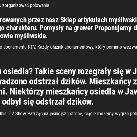
c zorganizować polowanie
erowanych przez nasz Sklep artykułach myśliwsk
ego charakteru. Pomysły na grawer Proponujemy 
łowie myśliwskie.
e abonamentu RTV. Każdy dłużnik abonamentowy, który pomimo wezwania 
 osiedla? Takie sceny rozegrały się w 
wadzono odstrzał dzików. Mieszkańcy z
i. Niektórzy mieszkańcy osiedla w Jaw
 odbył się odstrzał dzików.
t this. TV Show Patrząc na jaśniejszą stronę, ciągle możemy wygrać polo