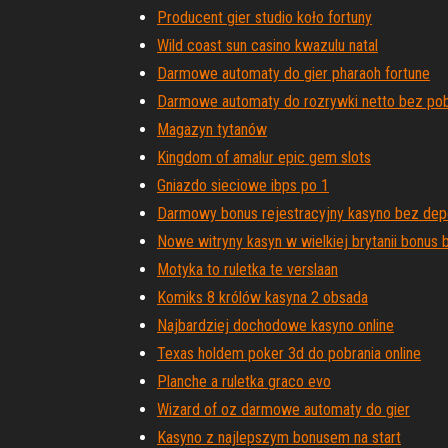
Producent gier studio koło fortuny
Wild coast sun casino kwazulu natal
Darmowe automaty do gier pharaoh fortune
Darmowe automaty do rozrywki netto bez pob
Magazyn tytanów
Kingdom of amalur epic gem slots
Gniazdo sieciowe ibps po 1
Darmowy bonus rejestracyjny kasyno bez de
Nowe witryny kasyn w wielkiej brytanii bonus
Motyka to ruletka te verslaan
Komiks 8 królów kasyna 2 obsada
Najbardziej dochodowe kasyno online
Texas holdem poker 3d do pobrania online
Planche a ruletka graco evo
Wizard of oz darmowe automaty do gier
Kasyno z najlepszym bonusem na start