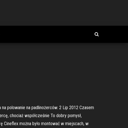
S
ra na polowanie na padlinożerców. 2 Lip 2012 Czasem
ercę, chociaż współcześnie To dobry pomysł,
rę Cineflex można było montować w miejscach, w