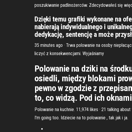
poszukiwanie padlinożerców. Zdecydowałeś się wię
Dzięki temu grafiki wykonane na of
nabierają indywidualnego i unikaln
dedykację, sentencję a może przys
35 minutes ago · Trwa polowanie na osoby niepłacąc
liczyć z konsekwencjami. Wyjaśniamy
Polowanie na dziki na środku
osiedli, między blokami pro
pewno w zgodzie z przepisam
to, co widzą. Pod ich oknami
Polowanie na kuchnie. 11,974 likes · 21 talking abou
I'm going too. Idziecie na to polowanie , tak jak i ja.