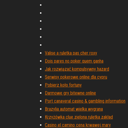
Valise a ruletka pas cher roxy
Dois pares no poker quem ganha
Jak rozwiązać kompulsywny hazard
Serwisy pokerowe online dla cypru
Pobierz koło fortuny
Darmowe gry bitewne online
Port canaveral casino & gambling information
Brazylia automat wielka wygrana
Krzyżówka clue zielona ruletka zakład
Casino el camino cena krwawej mary