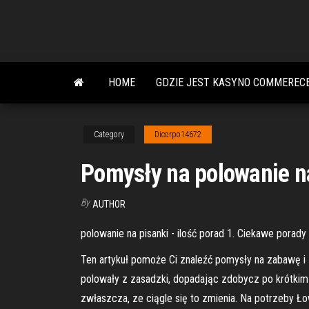
Skip
to
the
content
HOME
GDZIE JEST KASYNO COMMERECE
Category
Dicorpo14672
Pomysły na polowanie n
By
AUTHOR
polowanie na pisanki - ilość porad 1. Ciekawe porad
Ten artykuł pomoże Ci znaleźć pomysły na zabawę i 
polowały z zasadzki, dopadając zdobycz po krótkim
zwłaszcza, ze ciągle się to zmienia. Na potrzeby