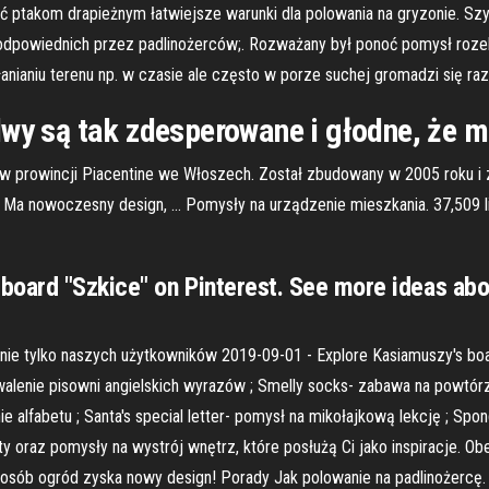
ptakom drapieżnym łatwiejsze warunki dla polowania na gryzonie. Sz
odpowiednich przez padlinożerców;. Rozważany był ponoć pomysł rozebra
nianiu terenu np. w czasie ale często w porze suchej gromadzi się raz
lwy są tak zdesperowane i głodne, że 
 w prowincji Piacentine we Włoszech. Został zbudowany w 2005 roku i
. Ma nowoczesny design, … Pomysły na urządzenie mieszkania. 37,509 
board "Szkice" on Pinterest. See more ideas abo
y nie tylko naszych użytkowników 2019-09-01 - Explore Kasiamuszy's bo
rwalenie pisowni angielskich wyrazów ; Smelly socks- zabawa na powtór
ie alfabetu ; Santa's special letter- pomysł na mikołajkową lekcję ; S
y oraz pomysły na wystrój wnętrz, które posłużą Ci jako inspiracje. Ob
posób ogród zyska nowy design! Porady Jak polowanie na padlinożercę. I