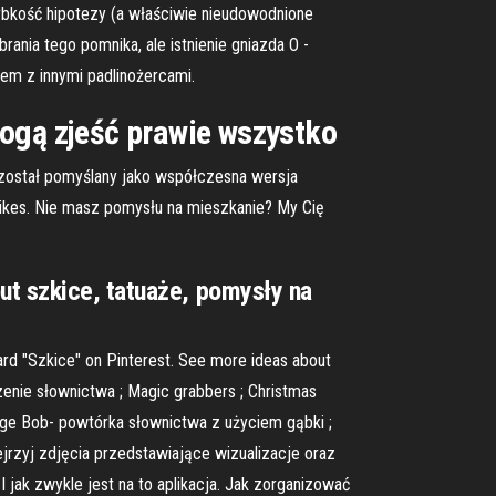
ybkość hipotezy (a właściwie nieudowodnione
nia tego pomnika, ale istnienie gniazda O -
em z innymi padlinożercami.
mogą zjeść prawie wszystko
 został pomyślany jako współczesna wersja
likes. Nie masz pomysłu na mieszkanie? My Cię
ut szkice, tatuaże, pomysły na
ard "Szkice" on Pinterest. See more ideas about
zenie słownictwa ; Magic grabbers ; Christmas
ponge Bob- powtórka słownictwa z użyciem gąbki ;
ejrzyj zdjęcia przedstawiające wizualizacje oraz
 jak zwykle jest na to aplikacja. Jak zorganizować